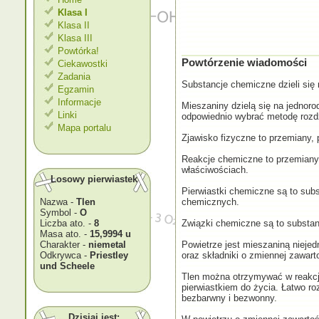
Klasa I
Klasa II
Klasa III
Powtórka!
Powtórzenie wiadomości
Ciekawostki
Zadania
Substancje chemiczne dzieli się 
Egzamin
Informacje
Mieszaniny dzielą się na jednoro
Linki
odpowiednio wybrać metodę rozdz
Mapa portalu
Zjawisko fizyczne to przemiany,
Reakcje chemiczne to przemiany,
właściwościach.
Losowy pierwiastek
Pierwiastki chemiczne są to subs
Nazwa -
Tlen
chemicznych.
Symbol -
O
Liczba ato. -
8
Związki chemiczne są to substan
Masa ato. -
15,9994 u
Charakter -
niemetal
Powietrze jest mieszaniną nieje
Odkrywca -
Priestley
oraz składniki o zmiennej zawart
und Scheele
Tlen można otrzymywać w reakcji 
pierwiastkiem do życia. Łatwo ro
bezbarwny i bezwonny.
Dzisiaj jest: