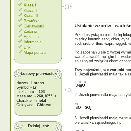
Klasa I
Klasa II
Klasa III
Powtórka!
Ustalanie wzorów - wartoś
Ciekawostki
Zadania
Przed przystąpieniem do tej lekc
Egzamin
między innymi: azot, chlor, cyna, 
Informacje
sód, srebro, tlen, wapń, węgiel, 
Linki
Po zapoznaniu się z wyżej wymie
Mapa portalu
wartościowość, np. glin III, wodó
zależną od związku chemicznego. J
Trzy najważniejsze warunki na
Losowy pierwiastek
1. Jeżeli pierwiastki mają takie 
Nazwa -
Lorens
Symbol -
Lr
Liczba ato. -
103
2. Jeżeli pierwiastki mają parzys
Masa ato. -
260,1053 u
Charakter -
metal
Odkrywca -
Ghiorso
3. Jeżeli pierwiastki mają różne
pierwiastka sąsiedniego, np.
Dzisiaj jest: