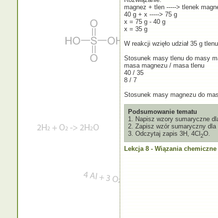
magnez + tlen -----> tlenek magn
40 g + x -----> 75 g
x = 75 g - 40 g
x = 35 g
W reakcji wzięło udział 35 g tlenu
Stosunek masy tlenu do masy m
masa magnezu / masa tlenu
40 / 35
8 / 7
Stosunek masy magnezu do masy
Podsumowanie tematu
1. Napisz wzory sumaryczne dla t
2. Zapisz wzór sumaryczny dla
3. Odczytaj zapis 3H, 4Cl
O.
2
Lekcja 8 - Wiązania chemiczne