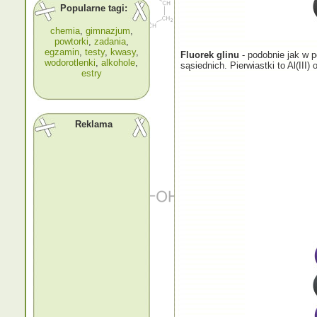
Popularne tagi:
chemia
,
gimnazjum
,
powtorki
,
zadania
,
egzamin
,
testy
,
kwasy
,
Fluorek glinu
- podobnie jak w 
wodorotlenki
,
alkohole
,
sąsiednich. Pierwiastki to Al(III) o
estry
Reklama