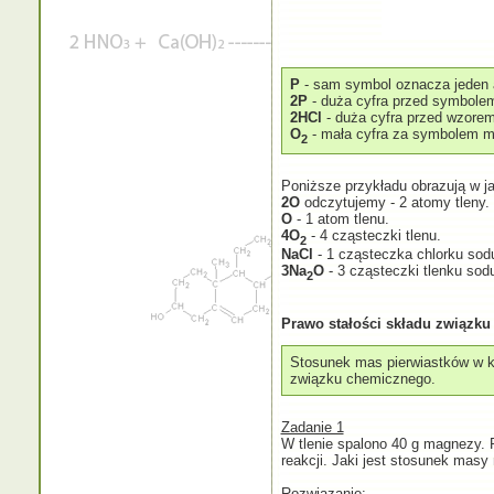
P
- sam symbol oznacza jeden 
2P
- duża cyfra przed symbolem
2HCl
- duża cyfra przed wzore
O
- mała cyfra za symbolem mó
2
Poniższe przykładu obrazują w j
2O
odczytujemy - 2 atomy tleny.
O
- 1 atom tlenu.
4O
- 4 cząsteczki tlenu.
2
NaCl
- 1 cząsteczka chlorku sod
3Na
O
- 3 cząsteczki tlenku sod
2
Prawo stałości składu związk
Stosunek mas pierwiastków w k
związku chemicznego.
Zadanie 1
W tlenie spalono 40 g magnezy. P
reakcji. Jaki jest stosunek mas
Rozwiązanie: