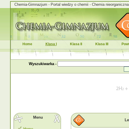
Chemia-Gimnazjum - Portal wiedzy o chemii - Chemia nieorganiczna i
Home
Klasa I
Klasa II
Klasa III
Powt
Wyszukiwarka -
Menu
Le
Home