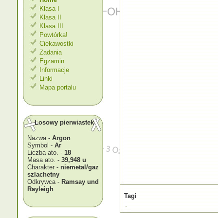
Klasa I
Klasa II
Klasa III
Powtórka!
Ciekawostki
Zadania
Egzamin
Informacje
Linki
Mapa portalu
Losowy pierwiastek
Nazwa -
Argon
Symbol -
Ar
Liczba ato. -
18
Masa ato. -
39,948 u
Charakter -
niemetal/gaz
szlachetny
Odkrywca -
Ramsay und
Rayleigh
Tagi
,