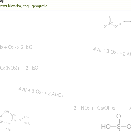
agi
yszukiwarka
,
tagi
,
geografia
,