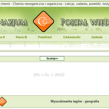
hemii - Chemia nieorganiczna i organiczna - Lekcje, zadania, powtórki, test
a II
Klasa III
Powtórka!
Ciekawostki
Zadania
Wyszukiwarka tagów - geografia