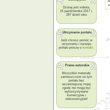
T
w
Dzisiaj jest sobota,
15 października 2017 r.
287 dzień roku
Utrzymanie portalu
Jeśli chcesz pomóc w
utrzymaniu i rozwoju
portalu proszę o
kontakt
.
Prawa autorskie
Wszystkie materiały
zamieszczone na tym
portalu bez
wcześniejszej mojej
zgody nie mogą być
wykorzystywane
komercyjnie i
niekomercyjnie!