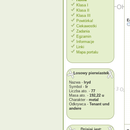
Klasa I
Klasa II
Klasa III
E
Powtórka!
Ciekawostki
Zadania
Egzamin
Informacje
Linki
Mapa portalu
Losowy pierwiastek
Nazwa -
Iryd
Symbol -
Ir
Liczba ato. -
77
Masa ato. -
192,22 u
Charakter -
metal
Odkrywca -
Tenant und
andere
Dzisiaj jest: