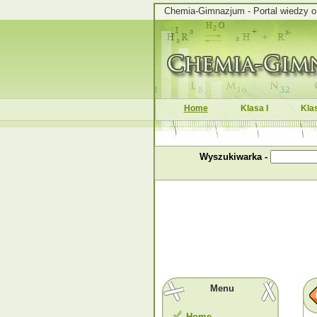
Chemia-Gimnazjum - Portal wiedzy o c
Home
Klasa I
Klas
Wyszukiwarka -
Menu
Home