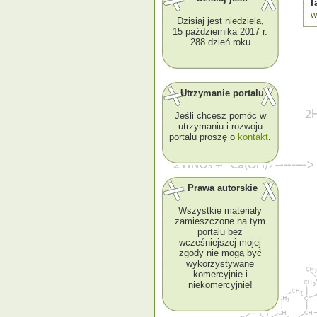
T
w
Dzisiaj jest niedziela,
15 października 2017 r.
288 dzień roku
Utrzymanie portalu
Jeśli chcesz pomóc w
utrzymaniu i rozwoju
portalu proszę o
kontakt
.
Prawa autorskie
Wszystkie materiały
zamieszczone na tym
portalu bez
wcześniejszej mojej
zgody nie mogą być
wykorzystywane
komercyjnie i
niekomercyjnie!