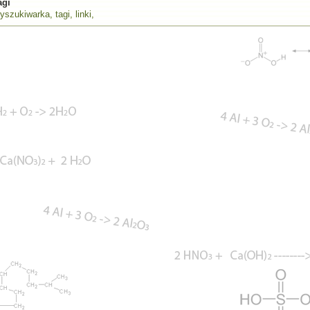
agi
yszukiwarka
,
tagi
,
linki
,