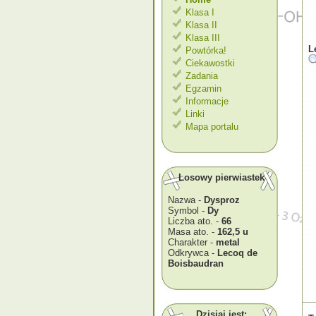
Klasa I
Klasa II
Klasa III
L
Powtórka!
Ciekawostki
Zadania
Egzamin
Informacje
Linki
Mapa portalu
Losowy pierwiastek
Nazwa -
Dysproz
Symbol -
Dy
Liczba ato. -
66
Masa ato. -
162,5 u
Charakter -
metal
Odkrywca -
Lecoq de
Boisbaudran
Dzisiaj jest: