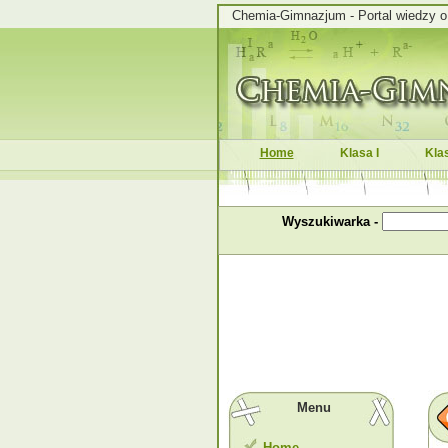
Chemia-Gimnazjum - Portal wiedzy o c
Home
Klasa I
Klas
Wyszukiwarka -
Menu
Home