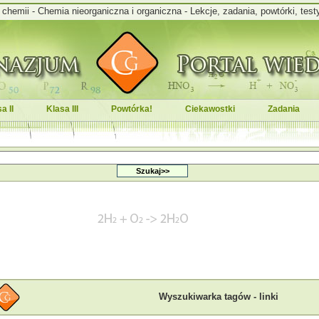
hemii - Chemia nieorganiczna i organiczna - Lekcje, zadania, powtórki, test
a II
Klasa III
Powtórka!
Ciekawostki
Zadania
Wyszukiwarka tagów - linki