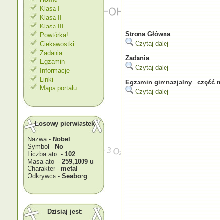
Klasa I
Klasa II
Klasa III
Strona Główna
Powtórka!
Czytaj dalej
Ciekawostki
Zadania
Zadania
Egzamin
Czytaj dalej
Informacje
Linki
Egzamin gimnazjalny - część 
Mapa portalu
Czytaj dalej
Losowy pierwiastek
Nazwa -
Nobel
Symbol -
No
Liczba ato. -
102
Masa ato. -
259,1009 u
Charakter -
metal
Odkrywca -
Seaborg
Dzisiaj jest: