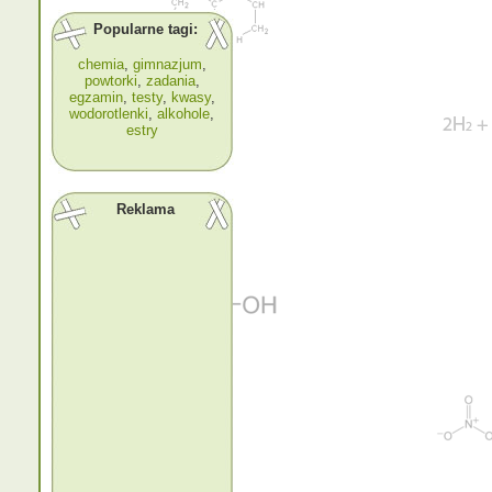
Popularne tagi:
chemia
,
gimnazjum
,
powtorki
,
zadania
,
egzamin
,
testy
,
kwasy
,
wodorotlenki
,
alkohole
,
estry
Reklama