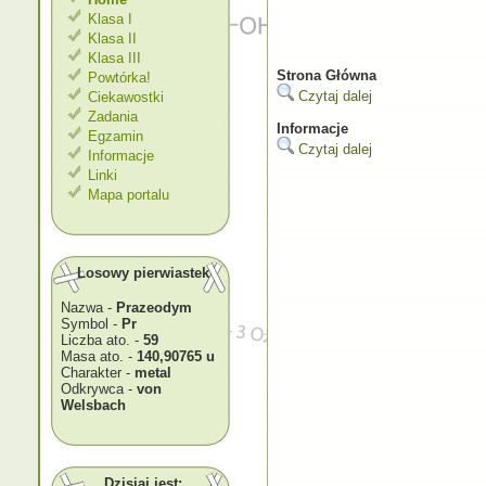
Klasa I
Klasa II
Klasa III
Strona Główna
Powtórka!
Czytaj dalej
Ciekawostki
Zadania
Informacje
Egzamin
Czytaj dalej
Informacje
Linki
Mapa portalu
Losowy pierwiastek
Nazwa -
Prazeodym
Symbol -
Pr
Liczba ato. -
59
Masa ato. -
140,90765 u
Charakter -
metal
Odkrywca -
von
Welsbach
Dzisiaj jest: