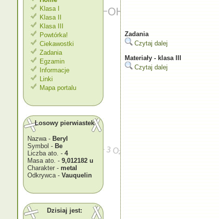
Klasa I
Klasa II
Klasa III
Zadania
Powtórka!
Czytaj dalej
Ciekawostki
Zadania
Materiały - klasa III
Egzamin
Czytaj dalej
Informacje
Linki
Mapa portalu
Losowy pierwiastek
Nazwa -
Beryl
Symbol -
Be
Liczba ato. -
4
Masa ato. -
9,012182 u
Charakter -
metal
Odkrywca -
Vauquelin
Dzisiaj jest: